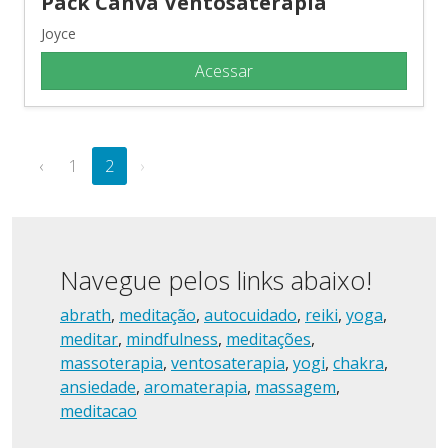
Pack Canva Ventosaterapia
Joyce
Acessar
‹
1
2
›
Navegue pelos links abaixo!
abrath
,
meditação
,
autocuidado
,
reiki
,
yoga
,
meditar
,
mindfulness
,
meditações
,
massoterapia
,
ventosaterapia
,
yogi
,
chakra
,
ansiedade
,
aromaterapia
,
massagem
,
meditacao