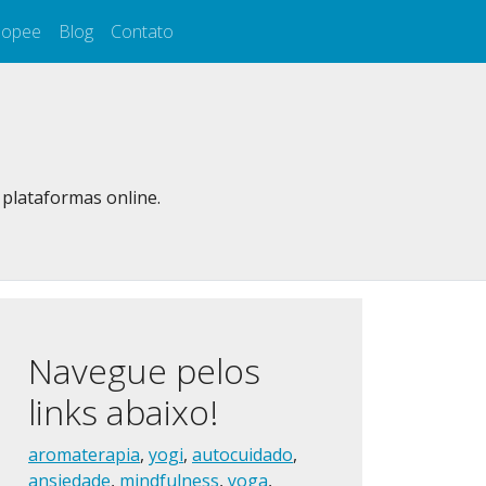
hopee
Blog
Contato
 plataformas online.
Navegue pelos
links abaixo!
aromaterapia
,
yogi
,
autocuidado
,
ansiedade
,
mindfulness
,
yoga
,